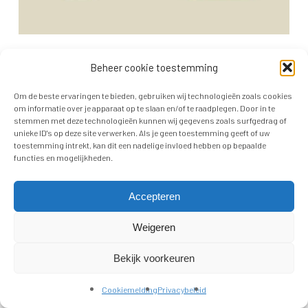
Beheer cookie toestemming
Om de beste ervaringen te bieden, gebruiken wij technologieën zoals cookies
om informatie over je apparaat op te slaan en/of te raadplegen. Door in te
stemmen met deze technologieën kunnen wij gegevens zoals surfgedrag of
unieke ID's op deze site verwerken. Als je geen toestemming geeft of uw
toestemming intrekt, kan dit een nadelige invloed hebben op bepaalde
functies en mogelijkheden.
Accepteren
© 2021 ECDJ. Alle rechten voorbehouden.
Privacy verklaring
Algemene Voorwaarden
Cookiemelding
Weigeren
Bekijk voorkeuren
Cookiemelding
Privacybeleid