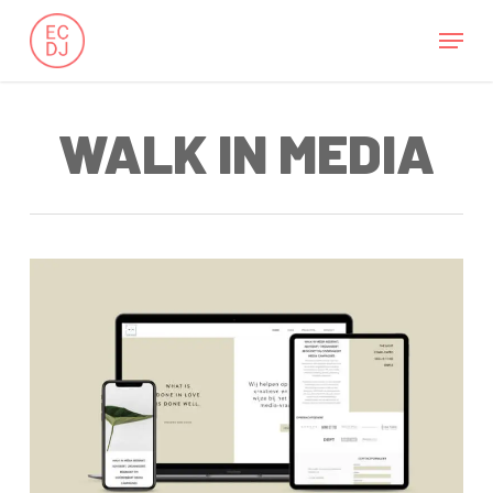
Skip
Menu
to
main
content
WALK IN MEDIA