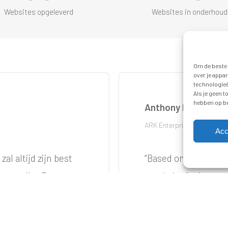
Websites opgeleverd
Websites in onderhoud
Om de beste 
over je appa
technologieë
Als je geen 
hebben op be
Anthony Kennard
ARK Enterprises Internatio
Acc
zal altijd zijn best
“
Based on a vague i
st te zijn. Daarnaast
a website far in exc
 en gebruiker
spectacular home we
 1 resultaatgericht.
and improved witho