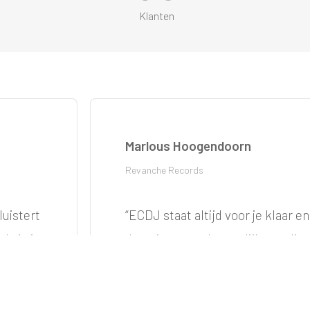
Klanten
Marlous Hoogendoorn
Revanche Records
luistert
“
ECDJ staat altijd voor je klaar en 
ls je in
doen je zo goed mogelijk van dien
ke
zorgt ECDJ dat de opdrachtgever
tevreden zijn en denkt vanaf stap