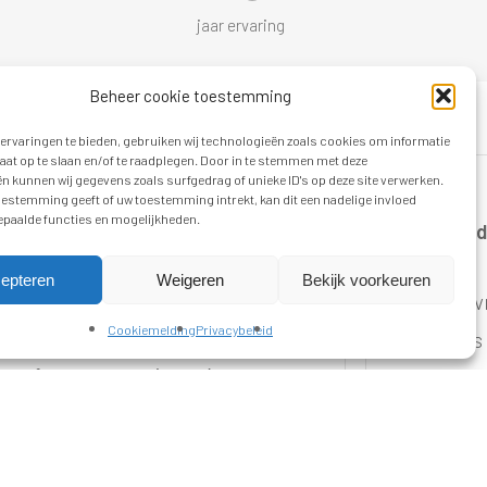
jaar ervaring
Beheer cookie toestemming
ervaringen te bieden, gebruiken wij technologieën zoals cookies om informatie
raat op te slaan en/of te raadplegen. Door in te stemmen met deze
n kunnen wij gegevens zoals surfgedrag of unieke ID's op deze site verwerken.
toestemming geeft of uw toestemming intrekt, kan dit een nadelige invloed
paalde functies en mogelijkheden.
Sytze d
nal
epteren
Weigeren
Bekijk voorkeuren
“
Klantvr
Cookiemelding
Privacybeleid
dea from us, ECDJ has developed
Steeds
ess of our expectations. A
voor ei
bsite is constantly monitored
te vert
ut prompting.
”