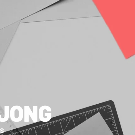
 JONG
ES