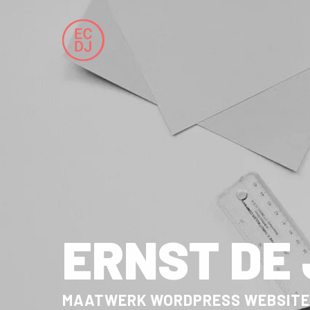
Skip
to
main
content
ERNST DE
MAATWERK WORDPRESS WEBSIT