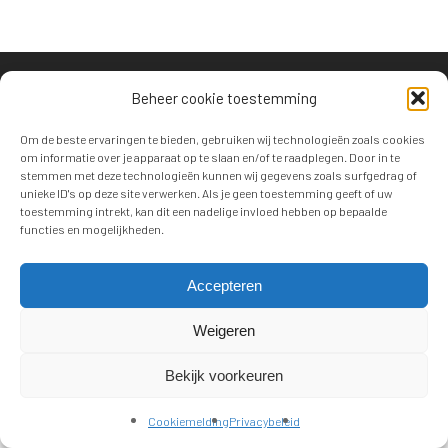
© 2021 ECDJ. Alle rechten voorbehouden.
Beheer cookie toestemming
Privacy verklaring
Algemene Voorwaarden
Cookiemelding
Om de beste ervaringen te bieden, gebruiken wij technologieën zoals cookies
om informatie over je apparaat op te slaan en/of te raadplegen. Door in te
stemmen met deze technologieën kunnen wij gegevens zoals surfgedrag of
unieke ID's op deze site verwerken. Als je geen toestemming geeft of uw
toestemming intrekt, kan dit een nadelige invloed hebben op bepaalde
functies en mogelijkheden.
Accepteren
Weigeren
Bekijk voorkeuren
Cookiemelding
Privacybeleid