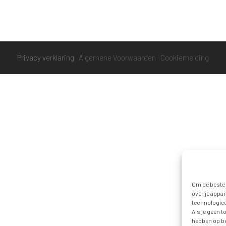
Privacy verklaring
Algemene Voorwaarden
Cookiemelding
Om de beste 
over je appa
technologieë
Als je geen 
hebben op be