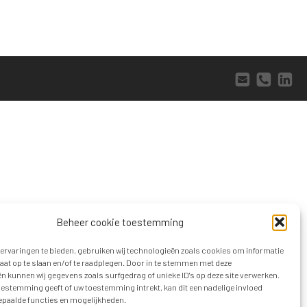
Beheer cookie toestemming
ervaringen te bieden, gebruiken wij technologieën zoals cookies om informatie
raat op te slaan en/of te raadplegen. Door in te stemmen met deze
n kunnen wij gegevens zoals surfgedrag of unieke ID's op deze site verwerken.
toestemming geeft of uw toestemming intrekt, kan dit een nadelige invloed
paalde functies en mogelijkheden.