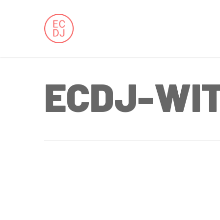
Skip
to
main
content
ECDJ-WIT